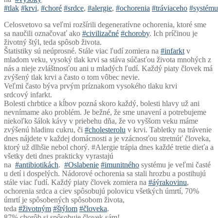
‪#‎
tlak‬
‪#‎
krvi‬
,
‪#‎
choré‬
‪#‎
srdce‬
,
‪#‎
alergie‬
,
‪#‎
ochorenia‬
‪#‎
tráviaceho‬
‪#‎
systému‬
Celosvetovo sa veľmi rozšírili degeneratívne ochorenia, ktoré sme
sa naučili označovať ako
‪#‎
civilizačné‬
‪#‎
choroby‬
. Ich príčinou je
životný štýl, teda spôsob života.
Štatistiky sú neúprosné. Stále viac ľudí zomiera na
‪#‎
infarkt‬
v
mladom veku, vysoký tlak krvi sa stáva súčasťou života mnohých z
nás a nieje zvláštnosťou ani u mladých ľudí. Každý piaty človek má
zvýšený tlak krvi a často o tom vôbec nevie.
Veľmi často býva prvým príznakom vysokého tlaku krvi
srdcový infarkt.
Bolesti chrbtice a kĺbov pozná skoro každý, bolesti hlavy už ani
nevnímame ako problém. Je bežné, že sme unavení a potrebujeme
niekoľko šálok kávy v priebehu dňa, že vo vyššom veku máme
zvýšenú hladinu cukru, či
‪#‎
cholesterolu‬
v krvi. Tabletky na trávenie
dnes nájdete v každej domácnosti a je vzácnosťou stretnúť človeka,
ktorý už dlhšie nebol chorý. #Alergie trápia dnes každé tretie dieťa a
všetky deti dnes prakticky vyrastajú
na
‪#‎
antibiotikách‬
.
‪#‎
Oslabenie‬
‪#‎
imunitného‬
systému je veľmi časté
u detí i dospelých. Nádorové ochorenia sa stali hrozbu a postihujú
stále viac ľudí. Každý piaty človek zomiera na
‪#‎
áýrakovinu‬
,
ochorenia srdca a ciev spôsobujú polovicu všetkých úmrtí, 70%
úmrtí je spôsobených spôsobom života,
teda
‪#‎
životným‬
‪#‎
štýlom‬
‪#‎
človeka‬
.
87% chorôb si spôsobuje človek sám!