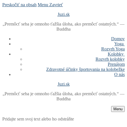
Preskočiť na obsah
Menu
Zavrieť
Juzi.sk
„Premôcť seba je omnoho ťažšia úloha, ako premôcť ostatných.“ —
Buddha
Domov
Yoga
Rozvrh Yoga
Kolobky
Rozvrh kolobky
Prenájom
‪Zdravotné‬ ‪účinky‬ ‪športovania‬ na ‪‎kolobežke‬
O nás
Juzi.sk
„Premôcť seba je omnoho ťažšia úloha, ako premôcť ostatných.“ —
Buddha
Menu
Pridajte sem svoj text alebo ho odstráňte