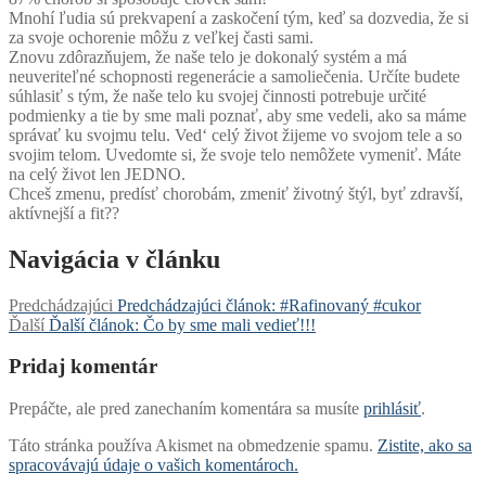
Mnohí ľudia sú prekvapení a zaskočení tým, keď sa dozvedia, že si
za svoje ochorenie môžu z veľkej časti sami.
Znovu zdôrazňujem, že naše telo je dokonalý systém a má
neuveriteľné schopnosti regenerácie a samoliečenia. Určíte budete
súhlasiť s tým, že naše telo ku svojej činnosti potrebuje určité
podmienky a tie by sme mali poznať, aby sme vedeli, ako sa máme
správať ku svojmu telu. Ved‘ celý život žijeme vo svojom tele a so
svojim telom. Uvedomte si, že svoje telo nemôžete vymeniť. Máte
na celý život len JEDNO.
Chceš zmenu, predísť chorobám, zmeniť životný štýl, byť zdravší,
aktívnejší a fit??
Navigácia v článku
Predchádzajúci
Predchádzajúci článok:
‪#‎Rafinovaný‬ ‪#‎cukor‬
Ďalší
Ďalší článok:
Čo by sme mali vedieť!!!
Pridaj komentár
Prepáčte, ale pred zanechaním komentára sa musíte
prihlásiť
.
Táto stránka používa Akismet na obmedzenie spamu.
Zistite, ako sa
spracovávajú údaje o vašich komentároch.