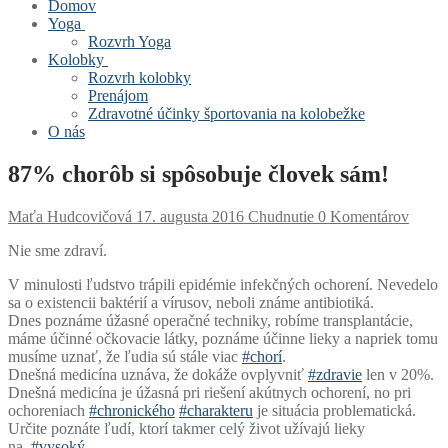
Domov
Yoga
Rozvrh Yoga
Kolobky
Rozvrh kolobky
Prenájom
‪Zdravotné‬ ‪účinky‬ ‪športovania‬ na ‪‎kolobežke‬
O nás
87% chorôb si spôsobuje človek sám!
Maťa Hudcovičová
17. augusta 2016
Chudnutie
0 Komentárov
Nie sme zdraví.
V minulosti ľudstvo trápili epidémie infekčných ochorení. Nevedelo
sa o existencii baktérií a vírusov, neboli známe antibiotiká.
Dnes poznáme úžasné operačné techniky, robíme transplantácie,
máme účinné očkovacie látky, poznáme účinne lieky a napriek tomu
musíme uznať, že ľudia sú stále viac
‪#‎
chorí‬
.
Dnešná medicína uznáva, že dokáže ovplyvniť
‪#‎
zdravie‬
len v 20%.
Dnešná medicína je úžasná pri riešení akútnych ochorení, no pri
ochoreniach
‪#‎
chronického‬
‪#‎
charakteru‬
je situácia problematická.
Určite poznáte ľudí, ktorí takmer celý život užívajú lieky
na
‪#‎
vysoký‬